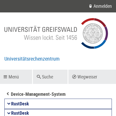
Anmelden
Universitätsrechenzentrum
Menü
Suche
Wegweiser
Device-Management-System
RustDesk
RustDesk