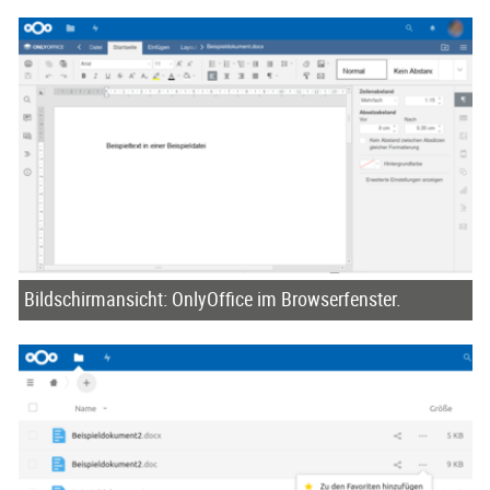
Bildschirmansicht: OnlyOffice im Browserfenster.